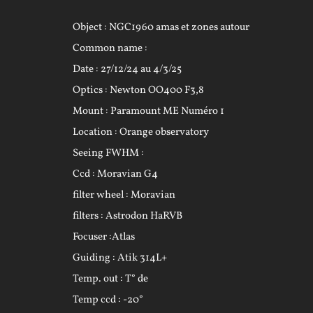
Object : NGC1960 amas et zones autour
Common name :
Date : 27/12/24 au 4/3/25
Optics : Newton OO400 F3,8
Mount : Paramount ME Numéro 1
Location : Orange observatory
Seeing FWHM :
Ccd : Moravian G4
filter wheel : Moravian
filters : Astrodon HaRVB
Focuser :Atlas
Guiding : Atik 314L+
Temp. out : T° de
Temp ccd : -20°