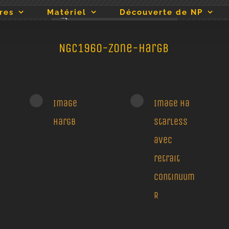
Rechercher:
res
Matériel
Découverte de NP
NGC1960-zone-Hargb
Image
Image Ha
Hargb
starless
avec
retrait
continuum
R