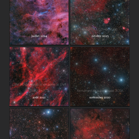
snr-G109_1_1_0-
ngc6991-zone-HOO_rgb
HaOIII_rgb
ngc6991-zone-HOO_rgb
snr-G109_1_1_0-HaOIII_rgb
juillet 2024
octobre 2023
LBN 310 en Hargb et en
Remanant de
partie le SNR
supernovae 3C58
LBN 310 en Hargb et en partie le SNR
G082.2+05.3
G082.2+05.3
Remanant de supernovae 3C58
août 2021
novembre 2020