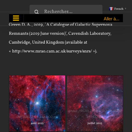
Passer
Rechercher:
French
▼
au
Aller à...
contenu
Green D. A., 2019, `A Catalogue of Galactic Supernova
Remnants (2019 June version)’, Cavendish Laboratory,
Cambridge, United Kingdom (available at
« http://www.mrao.cam.ac.uk/surveys/snrs/ »).
iphasx_j195749_290259-
SNR G082.2+05.3 en
Sh2-98-StDr92 en HOO-
HOO-rgb
iphasx_j195749_290259-Sh2-98-StDr92
rgb
SNR G082.2+05.3 en HOO-rgb
en HOO-rgb
août 2025
juillet 2025