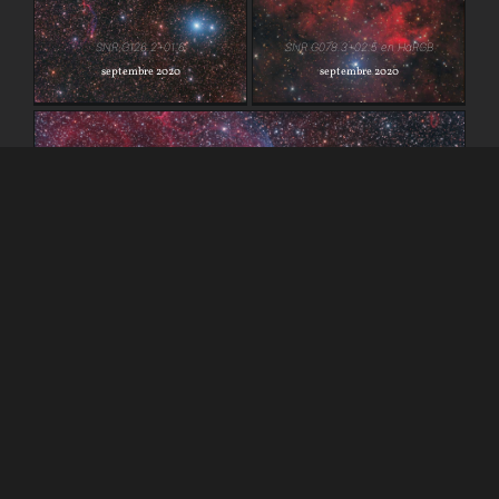
SNR G078.3+02.5 en
SNR G126.2+01.6
HaRGB
SNR G126.2+01.6
SNR G078.3+02.5 en HaRGB
septembre 2020
septembre 2020
CTB1
CTB1
janvier 2020