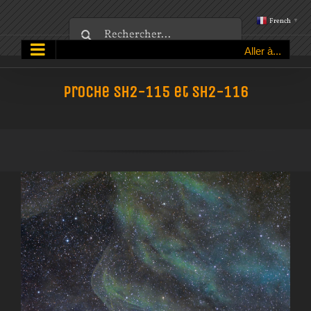
Passer
French
▼
Rechercher:
au
Aller à...
contenu
Proche Sh2-115 et Sh2-116