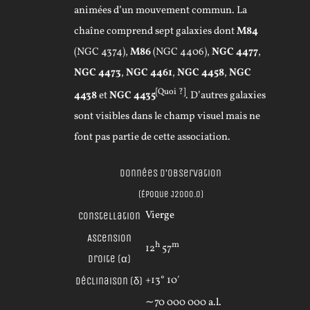
animées d’un mouvement commun. La
chaîne comprend
sept galaxies dont
M84
(NGC 4374),
M86
(NGC 4406),
NGC 4477
,
NGC 4473
,
NGC 4461
,
NGC 4458
,
NGC
[Quoi ?]
4438
et
NGC 4435
. D’autres galaxies
sont visibles dans le champ visuel mais ne
font pas partie de cette association.
Données d’observation
(
Époque
J2000.0
)
Vierge
Constellation
Ascension
h
m
12
57
droite
(α)
+13° 10′
Déclinaison
(δ)
∼
70 000 000
a.l.