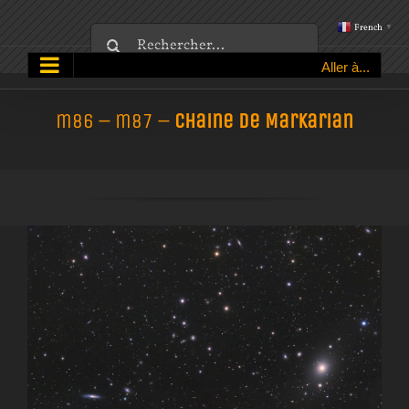
Passer
French
▼
Rechercher:
au
Aller à...
contenu
m86 – m87 –
Chaine de Markarian