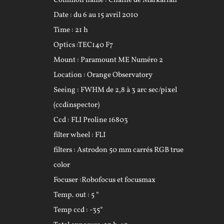
Common name : Chaine de Markarian
Date : du 6 au 15 avril 2010
Time : 21 h
Optics :TEC140 F7
Mount : Paramount ME Numéro 2
Location : Orange Observatory
Seeing : FWHM de 2,8 à 3 arc sec/pixel
(ccdinspector)
Ccd : FLI Proline 16803
filter wheel : FLI
filters : Astrodon 50 mm carrés RGB true
color
Focuser :Robofocus et focusmax
Temp. out : 5 °
Temp ccd : -35°