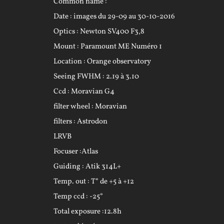
Common name :
Date : images du 29-09 au 30-10-2016
Optics : Newton SV400 F3,8
Mount : Paramount ME Numéro 1
Location : Orange observatory
Seeing FWHM : 2.19 à 3.10
Ccd : Moravian G4
filter wheel : Moravian
filters : Astrodon
LRVB
Focuser :Atlas
Guiding : Atik 314L+
Temp. out : T° de +5 à +12
Temp ccd : -25°
Total exposure :12.8h