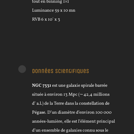
tout en binning 1×1
Luminance 59 x 10 mn
RVB 6 x 10′ x 3
Données scientifiques
NGC
7331
est une
galaxie spirale barrée
située à environ
13
Mpc
(∼42,4 millions
d’
a.l.
)
de la
Terre
dans la
constellation de
Pégase
. D’un diamètre d’environ 100 000
années-lumière, elle est l’élément principal
d’un ensemble de galaxies connu sous le