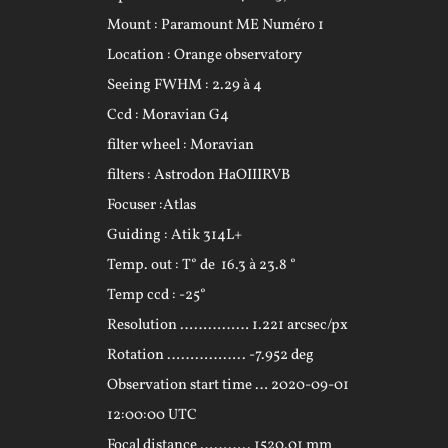
Mount : Paramount ME Numéro 1
Location : Orange observatory
Seeing FWHM : 2.29 à 4
Ccd : Moravian G4
filter wheel : Moravian
filters : Astrodon HaOIIIRVB
Focuser :Atlas
Guiding : Atik 314L+
Temp. out : T° de 16.3 à 23.8 °
Temp ccd : -25°
Resolution …………… 1.221 arcsec/px
Rotation …………….. -7.952 deg
Observation start time … 2020-09-01
12:00:00 UTC
Focal distance ……….. 1520.01 mm