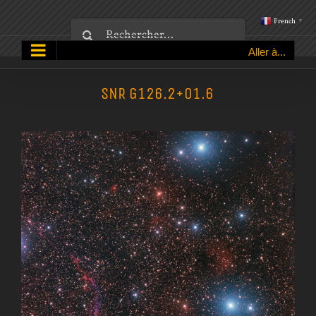
Passer
French
▼
Rechercher:
au
Aller à...
contenu
SNR G126.2+01.6