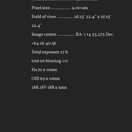
Pixel size …………… 9.00 um
Field of view ………… 1d 23′ 22.4″ x 1d 23′
22.4″
Image center …………. RA: 1 14 33.273 Dec:
+64 26 40.56
Total exposure 27 h
tout en binning 1×1
Ha 70 x 10mn
OIII 69 x 10mn
18R 18V 18B x 5mn