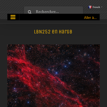
Passer
French
▼
Rechercher:
au
Aller à...
contenu
LBN252 en Hargb