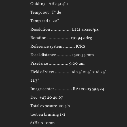
Guiding : Atik 314L+
Temp. out : T° de
Temp ccd : -20°
Resolution …………… 1.221 arcsec/px
Rotation …………….. 170.942 deg
Reference system ……… ICRS
Focal distance ……….. 1520.35 mm
Pixel size …………… 9.00 um
Field of view ………… 1d 23′ 21.3″ x 1d 23′
21.3″
Image center …………. RA: 20 05 59.924
Dec: +43 20 46.67
Total exposure 20.5 h
tout en binning 1×1
61Ha x 10mn